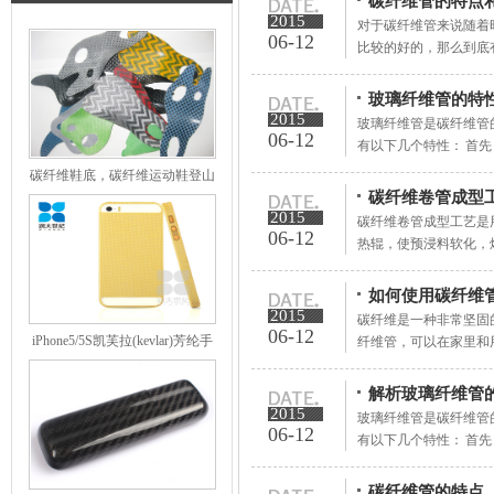
碳纤维管的特点
2015
对于碳纤维管来说随着
06-12
比较的好的，那么到底有
玻璃纤维管的特
2015
玻璃纤维管是碳纤维管
06-12
有以下几个特性： 首先
碳纤维鞋底，碳纤维运动鞋登山
碳纤维卷管成型
鞋
2015
碳纤维卷管成型工艺是
06-12
热辊，使预浸料软化，熔
如何使用碳纤维
2015
碳纤维是一种非常坚固
06-12
iPhone5/5S凯芙拉(kevlar)芳纶手
纤维管，可以在家里和用
机保护
解析玻璃纤维管
2015
玻璃纤维管是碳纤维管
06-12
有以下几个特性： 首先
碳纤维管的特点