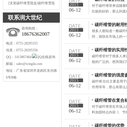
2支装碳纤维雪茄盒/碳纤维雪茄
2015
对于碳纤维管来说随着
套
06-12
比较的好的，那么到底有
联系润大世纪
碳纤维管的耐用
咨询热线：
2015
很多人都知道一般碳纤
18676362007
06-12
同，很快在市场上的一个
电话：0755-28295355
碳纤维管的实用
传真：0755-28295356
2015
碳纤维管对于很多人来
QQ：1413867464
06-12
较的广泛的。然而我们可
邮箱：
sales@wingda.com
地址：广东省深圳市龙岗区东兴路
碳纤维管的强度
6号B栋
2015
碳纤维 往往主要是用
06-12
作用等等，那么有那么多
碳纤维管在复合
2015
对于碳纤维管在市场上
06-12
料加固特点内容: 1、
碳纤维管的优势