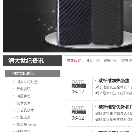
润大世纪资讯
当前位置：
润大世纪
>
资讯中心
>
碳纤维
润大世纪资讯
碳纤维加热坐垫
润大世纪动态
2015
对于改装真皮坐椅的车
行业资讯
06-12
吗？最新引进了碳纤维加
问题解答
技术文章
碳纤维管优势和
工艺及技术
2015
碳纤维管相信很多人都
06-12
行业应用
碳纤维管都有哪些的优势
凯芙拉-kevlar
碳纤维管