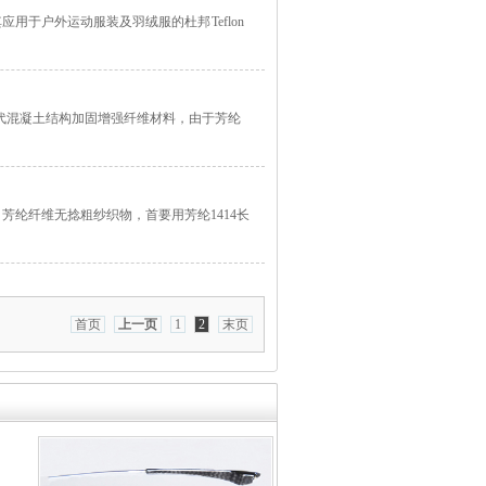
用于户外运动服装及羽绒服的杜邦 Teflon
代混凝土结构加固增强纤维材料，由于芳纶
芳纶纤维无捻粗纱织物，首要用芳纶1414长
首页
上一页
1
2
末页