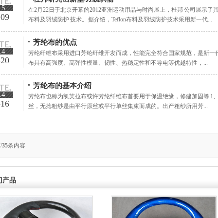
15
在2月22日于北京开幕的2012亚洲运动用品与时尚展上，杜邦 公司展示了其应
-09
布料及羽绒防护 技术。 据介绍，Teflon布料及羽绒防护技术采用新一代...
芳纶布的优点
14
芳纶纤维布采用进口芳纶纤维开发而成，性能完全符合国家规范，是新一
-20
布具有高强度、高弹性模量、韧性、热稳定性和不导电等优越特性，...
芳纶布的基本介绍
14
芳纶布也称为凯芙拉布或许芳纶纤维布首要用于保温绝缘，修建加固等 1、
-16
丝，无捻粗纱是由平行原丝或平行单丝集束而成的。出产粗纱所用芳...
/
35
条内容
门产品