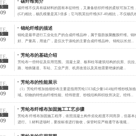
碳纤维简介
15
碳纤维不仅具有碳材料的固有本征特性，又兼备纺织纤维的柔软可加工性
-09
(GF)相比，杨氏模量是其3 倍多；它与凯芙拉纤维(KF-49)相比，不仅杨氏模.
锦纶纤维的描述
15
锦纶是最早进行工业化生产的合成纤维品种，属于脂肪族聚酰胺纤维。锦纶
-09
好、产量高，用途广，是仅次于涤纶的主要合成纤维品种。 锦纶以长丝...
芳纶布的基础介绍
15
芳纶布一些特征及应用范围。 混凝土梁、板和柱等建筑结构的抗剪、抗拉、
-09
路、地铁隧道、车站、工业产房、机房改造以及其他需要绝缘的建...
芳纶布的性能展示
15
（1）芳纶纤维加捻细纱布主要是指用芳纶1313或少量1414短纤维纱线
-09
域。织物的特性由纤维性能、经纬密度、纱线结构和织纹所决定。经纬...
芳纶布纤维布加固施工工艺步骤
15
芳纶布 纤维布加固施工程序，依照混凝土构件劣化程度不同而异，但基本
-09
进行。 1.材料进场时，要按标准进行验收，保管时应严格遵守各项规...