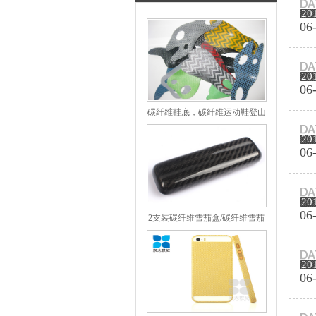
20
06
20
06
碳纤维鞋底，碳纤维运动鞋登山
鞋
20
06
20
06
2支装碳纤维雪茄盒/碳纤维雪茄
套
20
06