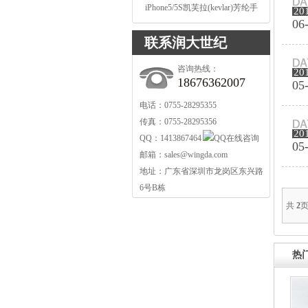
iPhone5/5S凯芙拉(kevlar)芳纶手
20
机保护
06
联系润大世纪
咨询热线：
20
18676362007
05
电话：0755-28295355
传真：0755-28295356
20
QQ：1413867464
05
邮箱：
sales@wingda.com
地址：广东省深圳市龙岗区东兴路
6号B栋
共
2
页
热