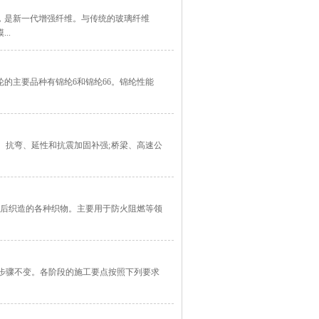
，是新一代增强纤维。与传统的玻璃纤维
..
的主要品种有锦纶6和锦纶66。锦纶性能
抗弯、延性和抗震加固补强; 桥梁、高速公
加捻后织造的各种织物。主要用于防火阻燃等领
步骤不变。各阶段的施工要点按照下列要求