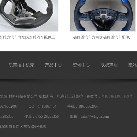
纤维方汽车向盘|碳纤维汽车配件工
碳纤维汽车方向盘|碳纤维汽车配件厂
凯芙拉手机壳
产品中心
资讯中心
版权声明
隐私
世纪新材料科技有限公司 版权所有 电商部设计维护 备案号：
粤ICP备13077109号
676362007 QQ：1413867464 手机：18676362007
28295355 传真：0755-28295356 邮箱：sales@wingda.com
省深圳市龙岗区东兴路6号B栋