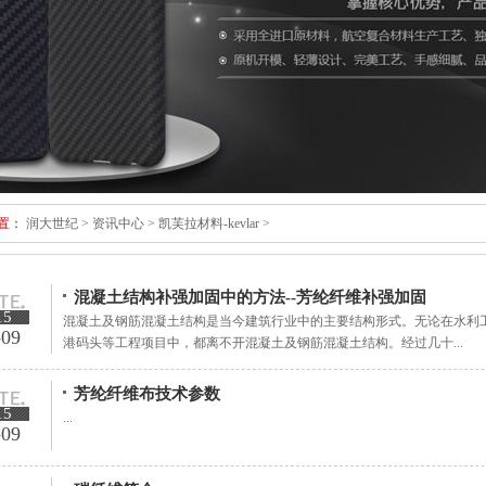
置：
润大世纪
>
资讯中心
>
凯芙拉材料-kevlar
>
混凝土结构补强加固中的方法--芳纶纤维补强加固
15
混凝土及钢筋混凝土结构是当今建筑行业中的主要结构形式。无论在水利
-09
港码头等工程项目中，都离不开混凝土及钢筋混凝土结构。经过几十...
芳纶纤维布技术参数
15
...
-09