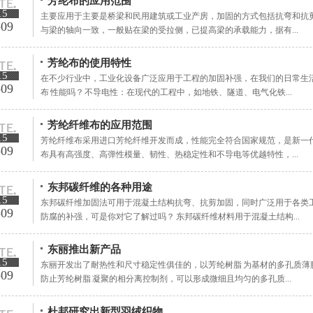
芳纶布的应用范围
15
主要应用于主要是桥梁和民用建筑或工业产房，加固的方式包括抗弯和抗
-09
与梁的轴向一致，一般贴在梁的受拉侧，已提高梁的承载能力，据有...
芳纶布的使用特性
15
在不少行业中，工业化设备广泛应用于工程的加固补强，在我们的日常生
-09
布 性能吗？ 不导电性：在现代的工程中，如地铁、隧道、电气化铁...
芳纶纤维布的应用范围
15
芳纶纤维布采用进口芳纶纤维开发而成，性能完全符合国家规范，是新一
-09
布具有高强度、高弹性模量、韧性、热稳定性和不导电等优越特性，...
东邦碳纤维的各种用途
15
东邦碳纤维加固法可用于混凝土结构抗弯、抗剪加固，同时广泛用于各类
-09
防腐的补强，可是你对它了解过吗？ 东邦碳纤维材料用于混凝土结构...
东丽推出新产品
15
东丽开发出了耐热性和尺寸稳定性俱佳的，以芳纶树脂 为基材的多孔质薄
-09
防止芳纶树脂 凝聚的相分离控制剂，可以形成微细且均匀的多孔质...
杜邦研究出新型羽绒织物